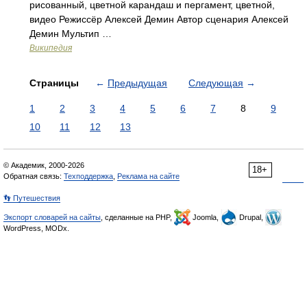
рисованный, цветной карандаш и пергамент, цветной,
видео Режиссёр Алексей Демин Автор сценария Алексей
Демин Мультип …
Википедия
Страницы
←
Предыдущая
Следующая
→
1
2
3
4
5
6
7
8
9
10
11
12
13
© Академик, 2000-2026
18+
Обратная связь:
Техподдержка
,
Реклама на сайте
👣 Путешествия
Экспорт словарей на сайты
, сделанные на PHP,
Joomla,
Drupal,
WordPress, MODx.