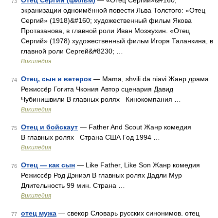
Отец Сергий (фильм)
— «Отец Сергий»&#160;
73
экранизации одноимённой повести Льва Толстого: «Отец
Сергий» (1918)&#160; художественный фильм Якова
Протазанова, в главной роли Иван Мозжухин. «Отец
Сергий» (1978) художественный фильм Игоря Таланкина, в
главной роли Сергей&#8230; …
Википедия
Отец, сын и ветерок
— Mama, shvili da niavi Жанр драма
74
Режиссёр Гогита Чкония Автор сценария Давид
Чубинишвили В главных ролях Кинокомпания …
Википедия
Отец и бойскаут
— Father And Scout Жанр комедия
75
В главных ролях Страна США Год 1994 …
Википедия
Отец — как сын
— Like Father, Like Son Жанр комедия
76
Режиссёр Род Дэниэл В главных ролях Дадли Мур
Длительность 99 мин. Страна …
Википедия
отец мужа
— свекор Словарь русских синонимов. отец
77