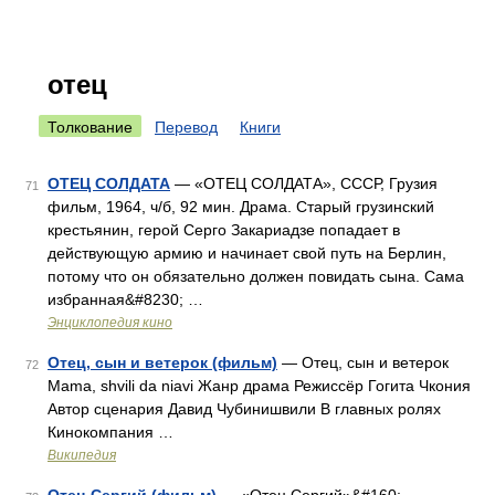
отец
Толкование
Перевод
Книги
ОТЕЦ СОЛДАТА
— «ОТЕЦ СОЛДАТА», СССР, Грузия
71
фильм, 1964, ч/б, 92 мин. Драма. Старый грузинский
крестьянин, герой Серго Закариадзе попадает в
действующую армию и начинает свой путь на Берлин,
потому что он обязательно должен повидать сына. Сама
избранная&#8230; …
Энциклопедия кино
Отец, сын и ветерок (фильм)
— Отец, сын и ветерок
72
Mama, shvili da niavi Жанр драма Режиссёр Гогита Чкония
Автор сценария Давид Чубинишвили В главных ролях
Кинокомпания …
Википедия