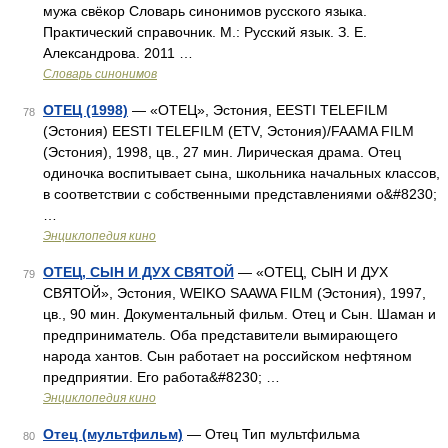
мужа свёкор Словарь синонимов русского языка.
Практический справочник. М.: Русский язык. З. Е.
Александрова. 2011 …
Словарь синонимов
ОТЕЦ (1998)
— «ОТЕЦ», Эстония, EESTI TELEFILM
78
(Эстония) EESTI TELEFILM (ETV, Эстония)/FAAMA FILM
(Эстония), 1998, цв., 27 мин. Лирическая драма. Отец
одиночка воспитывает сына, школьника начальных классов,
в соответствии с собственными представлениями о&#8230;
…
Энциклопедия кино
ОТЕЦ, СЫН И ДУХ СВЯТОЙ
— «ОТЕЦ, СЫН И ДУХ
79
СВЯТОЙ», Эстония, WEIKO SAAWA FILM (Эстония), 1997,
цв., 90 мин. Документальный фильм. Отец и Сын. Шаман и
предприниматель. Оба представители вымирающего
народа хантов. Сын работает на российском нефтяном
предприятии. Его работа&#8230; …
Энциклопедия кино
Отец (мультфильм)
— Отец Тип мультфильма
80